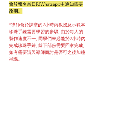
會於報名當日以Whatsapp中通知需要
改期。
*導師會於課堂的2小時內教授及示範本
珍珠手鍊需要學習的步驟, 由於每人的
製作速度不一, 同學們未必能於2小時內
完成珍珠手鍊, 餘下部份需要回家完成,
如有需要請與導師商討是否可之後加鐘
補課。
*注意請勿留過長指甲或GEL甲都不適
合繞線。
一經報讀本課程後, 表示以明白及同意
上述課程內容, 如有任何疑問可
Whatsapp : 9874 5999
查詢 (只接收訊
息, 不接收語音電話)
或到 Instagram : @bijood_accessories
私訊查詢。