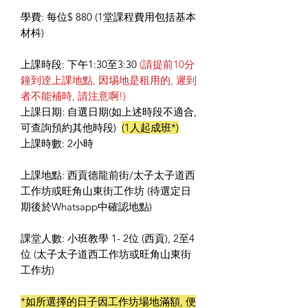
學費: 每位$ 880 (1堂課程費用包括基本
材枓)
上課時段: 下午1:30至3:30
(請提前10分
鐘到逹上課地點, 因埸地是租用的, 遲到
者不能補時, 請注意啊!)
上課日期: 自選日期(如上述時段不適合,
可查詢預約其他時段)
(1人起成班*)
上課時數: 2小時
上課地點: 西貢德龍前街/太子太子道西
工作坊或旺角山東街工作坊 (待選定日
期後於Whatsapp中確認地點)
課堂人數: 小班教學 1- 2位 (西貢), 2至4
位 (太子太子道西工作坊或旺角山東街
工作坊)
*如所選擇的日子因工作坊場地滿額, 便