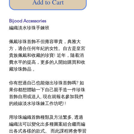
Add to Cart
Bijood Accessories
編織淡水珍珠手鍊班
佩戴珍珠首飾不但雍容華貴，典雅大
方，適合任何年紀的女性。自古是皇宮
貴族佩戴和收藏的珍寶! 近年，隨着消
費水平的提高，更多的人開始購買和收
藏珍珠飾品 。
你有想過自己也能做出珍珠首飾嗎? 如
果你都想體驗一下自己親手造一件珍珠
首飾自用或送人, 現在就報名參加我們
的繞線淡水珍珠鍊工作坊吧!!
用珍珠編織首飾種類及方法繁多, 透過
編織法可以變化出多種圖案組合繼而編
出各式各樣的款式。 而此課程將會學習