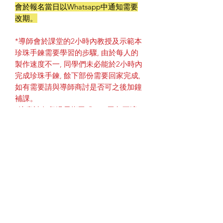
會於報名當日以Whatsapp中通知需要
改期。
*導師會於課堂的2小時內教授及示範本
珍珠手鍊需要學習的步驟, 由於每人的
製作速度不一, 同學們未必能於2小時內
完成珍珠手鍊, 餘下部份需要回家完成,
如有需要請與導師商討是否可之後加鐘
補課。
*注意請勿留過長指甲或GEL甲都不適
合繞線。
一經報讀本課程後, 表示以明白及同意
上述課程內容, 如有任何疑問可
Whatsapp : 9874 5999
查詢 (只接收訊
息, 不接收語音電話)
或到 Instagram : @bijood_accessories
私訊查詢。