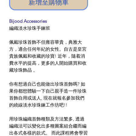
新增至購物車
Bijood Accessories
編織淡水珍珠手鍊班
佩戴珍珠首飾不但雍容華貴，典雅大
方，適合任何年紀的女性。自古是皇宮
貴族佩戴和收藏的珍寶! 近年，隨着消
費水平的提高，更多的人開始購買和收
藏珍珠飾品 。
你有想過自己也能做出珍珠首飾嗎? 如
果你都想體驗一下自己親手造一件珍珠
首飾自用或送人, 現在就報名參加我們
的繞線淡水珍珠鍊工作坊吧!!
用珍珠編織首飾種類及方法繁多, 透過
編織法可以變化出多種圖案組合繼而編
出各式各樣的款式。 而此課程將會學習