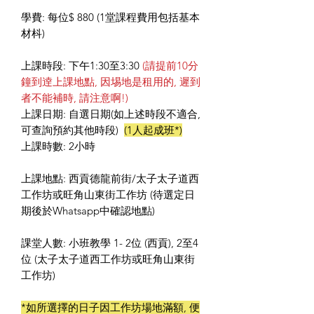
學費: 每位$ 880 (1堂課程費用包括基本
材枓)
上課時段: 下午1:30至3:30
(請提前10分
鐘到逹上課地點, 因埸地是租用的, 遲到
者不能補時, 請注意啊!)
上課日期: 自選日期(如上述時段不適合,
可查詢預約其他時段)
(1人起成班*)
上課時數: 2小時
上課地點: 西貢德龍前街/太子太子道西
工作坊或旺角山東街工作坊 (待選定日
期後於Whatsapp中確認地點)
課堂人數: 小班教學 1- 2位 (西貢), 2至4
位 (太子太子道西工作坊或旺角山東街
工作坊)
*如所選擇的日子因工作坊場地滿額, 便