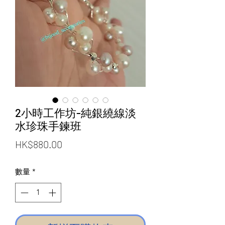
2小時工作坊-純銀繞線淡
水珍珠手鍊班
價
HK$880.00
格
數量
*