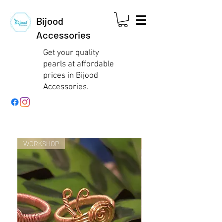
Bijood
Accessories
Get your quality
pearls at affordable
prices in Bijood
Accessories.
WORKSHOP
WORKSHOP